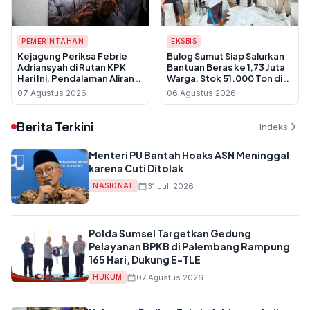
PEMERINTAHAN
EKSBIS
Kejagung Periksa Febrie
Bulog Sumut Siap Salurkan
Adriansyah di Rutan KPK
Bantuan Beras ke 1,73 Juta
Hari Ini, Pendalaman Aliran
Warga, Stok 51.000 Ton di
Dana TPPU
Gudang
07 Agustus 2026
06 Agustus 2026
Berita Terkini
Indeks
Menteri PU Bantah Hoaks ASN Meninggal
karena Cuti Ditolak
31 Juli 2026
NASIONAL
Polda Sumsel Targetkan Gedung
Pelayanan BPKB di Palembang Rampung
165 Hari, Dukung E-TLE
07 Agustus 2026
HUKUM