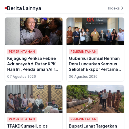
Berita Lainnya
Indeks
PEMERINTAHAN
PEMERINTAHAN
Kejagung Periksa Febrie
Gubernur Sumsel Herman
Adriansyah di Rutan KPK
Deru Luncurkan Kampus
Hari Ini, Pendalaman Aliran
Sekolah Ekspor Pertama
Dana TPPU
di Indonesia, Target
07 Agustus 2026
06 Agustus 2026
100.000 Sultan Muda
PEMERINTAHAN
PEMERINTAHAN
TPAKD Sumsel Lolos
Bupati Lahat Targetkan