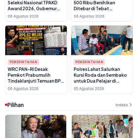
Seleksi Nasional TPAKD
500 Ribu Benih Ikan
Award 2026, Gubernur
Ditebar di Tebat
Herman Deru Paparkan
Mbahangan, Ganti
06 Agustus 2026
06 Agustus 2026
Program 100.000 Sultan
Kontraktor Gagal demi
Muda ke Tim Penilai OJK
Percepat Proyek
Agrowisata
PEMERINTAHAN
PEMERINTAHAN
WRC PAN-RI Desak
Polres Lahat Salurkan
Pemkot Prabumulih
Kursi Roda dan Sembako
Tindaklanjuti Temuan BPK
untuk Dua Pelajar di
soal Proyek Jalan Rp 6,62
Kecamatan Jarai Lewat
06 Agustus 2026
05 Agustus 2026
Miliar di Dinas Perkim
Program GEBRAKAN
Pilihan
Indeks