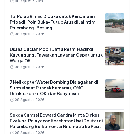
08 Agustus 2026
Tol Pulau Rimau Dibuka untuk Kendaraan
Pribadi, Polri Buka-Tutup Arus di Jalintim
Palembang-Betung
08 Agustus 2026
Usaha Cucian Mobil Daffa Resmi Hadir di
Kayuagung, Tawarkan Layanan Cepat untuk
Warga OKI
08 Agustus 2026
7 Helikopter Water Bombing Disiagakan di
Sumsel saat Puncak Kemarau, OMC
Difokuskan ke OKI dan Banyuasin
08 Agustus 2026
Sekda Sumsel Edward Candra Minta Dinkes
Evaluasi Pelayanan Kesehatan Usai Dokter di
Palembang Berkomentar Nirempati ke Pasien
BPJS
08 Agustus 2026