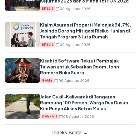
Kejurnas 2026 dan 8 Medali di PON 2028
09 Agustus 2026
EKSBIS
Klaim Asuransi Properti Melonjak 34,7%,
Jasindo Dorong Mitigasi Risiko Hunian di
Tengah Program 3 Juta Rumah
09 Agustus 2026
EKSBIS
Kisah id Software Rekrut Pembajak
Taiwan untuk Sebarkan Doom, John
Romero Buka Suara
09 Agustus 2026
GAME
Jalan Cukil-Kaliwarak di Tengaran
Rampung 100 Persen, Warga Dua Dusun
Kini Punya Akses Beton Mulus
08 Agustus 2026
DAERAH
Indeks Berita →