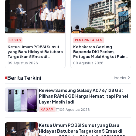
EKSBIS
PEMERINTAHAN
Ketua Umum POBSI Sumut
Kebakaran Gedung
yang Baru Hidayat Batubara
Bapenda DKI Padam,
Targetkan 5 Emas di
Petugas Mulai Angkut Puing
Kejurnas 2026 dan 8 Medali
dan Data Pajak Dipastikan
09 Agustus 2026
08 Agustus 2026
di PON 2028
Aman
Berita Terkini
Indeks
Review Samsung Galaxy A07 6/128 GB:
Pilihan RAM 6 GB Harga Hemat, tapi Panel
Layar Masih Jadi
09 Agustus 2026
RAGAM
Ketua Umum POBSI Sumut yang Baru
Hidayat Batubara Targetkan 5 Emas di