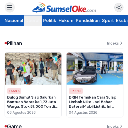
Nasional
Daerah
Politik
Hukum
Pendidikan
Sport
Eksbi
Pilihan
Indeks
EKSBIS
EKSBIS
Bulog Sumut Siap Salurkan
BRIN Temukan Cara Sulap
Bantuan Beras ke 1,73 Juta
Limbah Nikel Jadi Bahan
Warga, Stok 51.000 Ton di
Baterai Mobil Listrik, Ini
Gudang
Keunggulannya
06 Agustus 2026
04 Agustus 2026
Game
Indeks