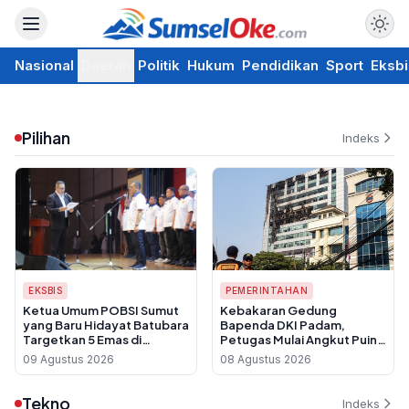
Nasional
Daerah
Politik
Hukum
Pendidikan
Sport
Eksbi
Pilihan
Indeks
EKSBIS
PEMERINTAHAN
Ketua Umum POBSI Sumut
Kebakaran Gedung
yang Baru Hidayat Batubara
Bapenda DKI Padam,
Targetkan 5 Emas di
Petugas Mulai Angkut Puing
Kejurnas 2026 dan 8 Medali
dan Data Pajak Dipastikan
09 Agustus 2026
08 Agustus 2026
di PON 2028
Aman
Tekno
Indeks