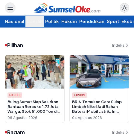
Nasional
Daerah
Politik
Hukum
Pendidikan
Sport
Eksbi
Pilihan
Indeks
EKSBIS
EKSBIS
Bulog Sumut Siap Salurkan
BRIN Temukan Cara Sulap
Bantuan Beras ke 1,73 Juta
Limbah Nikel Jadi Bahan
Warga, Stok 51.000 Ton di
Baterai Mobil Listrik, Ini
Gudang
Keunggulannya
06 Agustus 2026
04 Agustus 2026
Ragam
Indeks