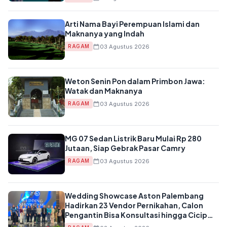
Arti Nama Bayi Perempuan Islami dan
Maknanya yang Indah
03 Agustus 2026
RAGAM
Weton Senin Pon dalam Primbon Jawa:
Watak dan Maknanya
03 Agustus 2026
RAGAM
MG 07 Sedan Listrik Baru Mulai Rp 280
Jutaan, Siap Gebrak Pasar Camry
03 Agustus 2026
RAGAM
Wedding Showcase Aston Palembang
Hadirkan 23 Vendor Pernikahan, Calon
Pengantin Bisa Konsultasi hingga Cicip
Menu Resepsi