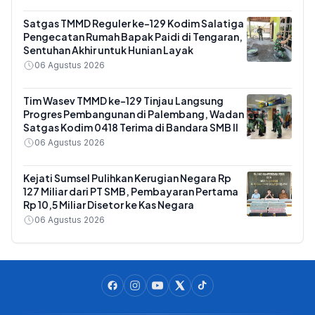
Satgas TMMD Reguler ke-129 Kodim Salatiga
Pengecatan Rumah Bapak Paidi di Tengaran,
Sentuhan Akhir untuk Hunian Layak
06 Agustus 2026
Tim Wasev TMMD ke-129 Tinjau Langsung
Progres Pembangunan di Palembang, Wadan
Satgas Kodim 0418 Terima di Bandara SMB II
06 Agustus 2026
Kejati Sumsel Pulihkan Kerugian Negara Rp
127 Miliar dari PT SMB, Pembayaran Pertama
Rp 10,5 Miliar Disetor ke Kas Negara
06 Agustus 2026