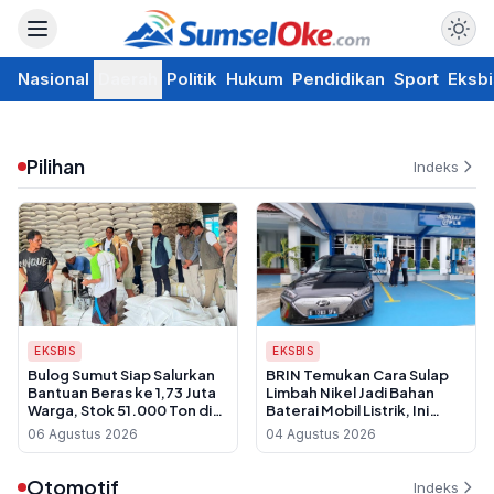
Nasional
Daerah
Politik
Hukum
Pendidikan
Sport
Eksbi
Pilihan
Indeks
EKSBIS
EKSBIS
Bulog Sumut Siap Salurkan
BRIN Temukan Cara Sulap
Bantuan Beras ke 1,73 Juta
Limbah Nikel Jadi Bahan
Warga, Stok 51.000 Ton di
Baterai Mobil Listrik, Ini
Gudang
Keunggulannya
06 Agustus 2026
04 Agustus 2026
Otomotif
Indeks