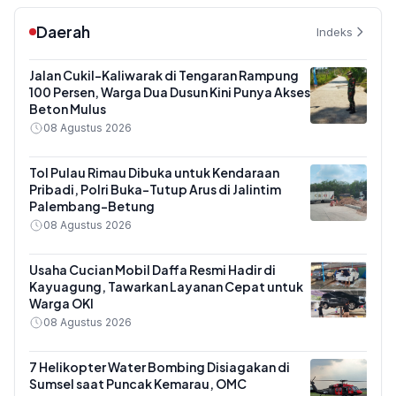
Daerah
Indeks
Jalan Cukil-Kaliwarak di Tengaran Rampung
100 Persen, Warga Dua Dusun Kini Punya Akses
Beton Mulus
08 Agustus 2026
Tol Pulau Rimau Dibuka untuk Kendaraan
Pribadi, Polri Buka-Tutup Arus di Jalintim
Palembang-Betung
08 Agustus 2026
Usaha Cucian Mobil Daffa Resmi Hadir di
Kayuagung, Tawarkan Layanan Cepat untuk
Warga OKI
08 Agustus 2026
7 Helikopter Water Bombing Disiagakan di
Sumsel saat Puncak Kemarau, OMC