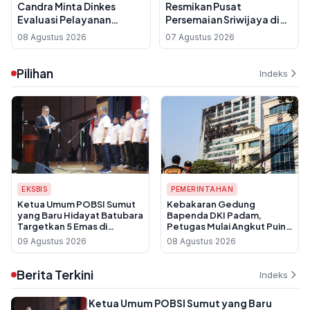
Candra Minta Dinkes
Resmikan Pusat
Evaluasi Pelayanan
Persemaian Sriwijaya di
Kesehatan Usai Dokter di
Banyuasin, Produksi 10
08 Agustus 2026
07 Agustus 2026
Palembang Berkomentar
Juta Bibit per Tahun
Nirempati ke Pasien BPJS
Pilihan
Indeks
EKSBIS
PEMERINTAHAN
Ketua Umum POBSI Sumut
Kebakaran Gedung
yang Baru Hidayat Batubara
Bapenda DKI Padam,
Targetkan 5 Emas di
Petugas Mulai Angkut Puing
Kejurnas 2026 dan 8 Medali
dan Data Pajak Dipastikan
09 Agustus 2026
08 Agustus 2026
di PON 2028
Aman
Berita Terkini
Indeks
Ketua Umum POBSI Sumut yang Baru