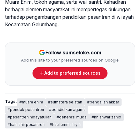
Muara Enim, tokoh agama, serta wali santri. Kehadiran
berbagai elemen masyarakat ini mempertegas dukungan
terhadap pengembangan pendidikan pesantren di wilayah
Kecamatan Gelumbang.
Follow sumseloke.com
Add this site to your preferred sources on Google
Add to preferred sources
Tags:
#muara enim
#sumatera selatan
#pengajian akbar
#pondok pesantren
#pendidikan agama
#pesantren hidayatullah
#generasi muda
#kh anwar zahid
#hari lahir pesantren
#haul ummi liliyin