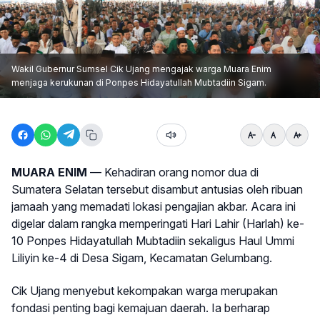
Wakil Gubernur Sumsel Cik Ujang mengajak warga Muara Enim
menjaga kerukunan di Ponpes Hidayatullah Mubtadiin Sigam.
MUARA ENIM
— Kehadiran orang nomor dua di
Sumatera Selatan tersebut disambut antusias oleh ribuan
jamaah yang memadati lokasi pengajian akbar. Acara ini
digelar dalam rangka memperingati Hari Lahir (Harlah) ke-
10 Ponpes Hidayatullah Mubtadiin sekaligus Haul Ummi
Liliyin ke-4 di Desa Sigam, Kecamatan Gelumbang.
Cik Ujang menyebut kekompakan warga merupakan
fondasi penting bagi kemajuan daerah. Ia berharap