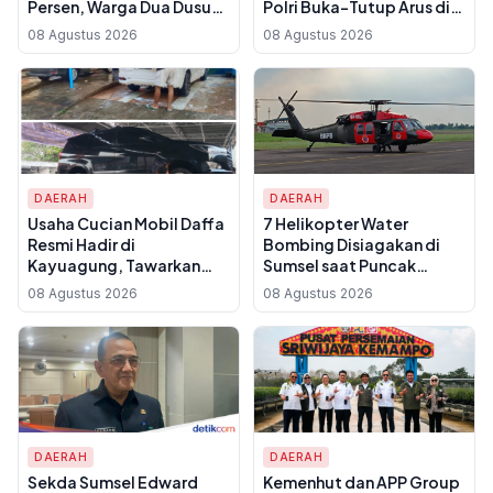
Persen, Warga Dua Dusun
Polri Buka-Tutup Arus di
Kini Punya Akses Beton
Jalintim Palembang-
08 Agustus 2026
08 Agustus 2026
Mulus
Betung
DAERAH
DAERAH
Usaha Cucian Mobil Daffa
7 Helikopter Water
Resmi Hadir di
Bombing Disiagakan di
Kayuagung, Tawarkan
Sumsel saat Puncak
Layanan Cepat untuk
Kemarau, OMC
08 Agustus 2026
08 Agustus 2026
Warga OKI
Difokuskan ke OKI dan
Banyuasin
DAERAH
DAERAH
Sekda Sumsel Edward
Kemenhut dan APP Group