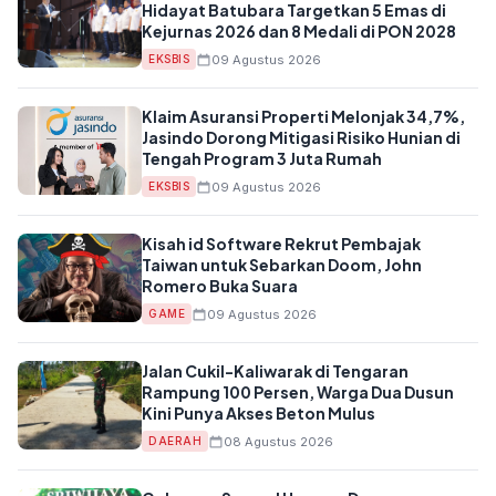
Hidayat Batubara Targetkan 5 Emas di
Kejurnas 2026 dan 8 Medali di PON 2028
09 Agustus 2026
EKSBIS
Klaim Asuransi Properti Melonjak 34,7%,
Jasindo Dorong Mitigasi Risiko Hunian di
Tengah Program 3 Juta Rumah
09 Agustus 2026
EKSBIS
Kisah id Software Rekrut Pembajak
Taiwan untuk Sebarkan Doom, John
Romero Buka Suara
09 Agustus 2026
GAME
Jalan Cukil-Kaliwarak di Tengaran
Rampung 100 Persen, Warga Dua Dusun
Kini Punya Akses Beton Mulus
08 Agustus 2026
DAERAH