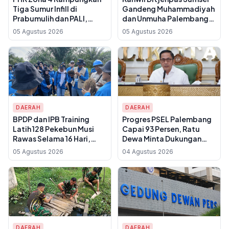
Tiga Sumur Infill di
Gandeng Muhammadiyah
Prabumulih dan PALI,
dan Unmuha Palembang
Tambah Produksi Minyak
untuk Pembinaan Warga
05 Agustus 2026
05 Agustus 2026
1.400 Barel per Hari
Binaan
DAERAH
DAERAH
BPDP dan IPB Training
Progres PSEL Palembang
Latih 128 Pekebun Musi
Capai 93 Persen, Ratu
Rawas Selama 16 Hari,
Dewa Minta Dukungan
Targetkan Produktivitas
Armada Sampah ke
05 Agustus 2026
04 Agustus 2026
Sawit Rakyat Naik
Pemprov Sumsel
Signifikan
DAERAH
DAERAH