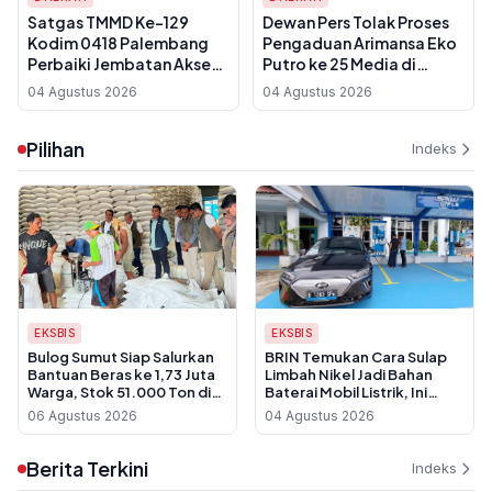
Satgas TMMD Ke-129
Dewan Pers Tolak Proses
Kodim 0418 Palembang
Pengaduan Arimansa Eko
Perbaiki Jembatan Akses
Putro ke 25 Media di
Rumah Warga di Talang
Sumsel, Ini Alasan
04 Agustus 2026
04 Agustus 2026
Jambe Sukarami
Yuridisnya
Pilihan
Indeks
EKSBIS
EKSBIS
Bulog Sumut Siap Salurkan
BRIN Temukan Cara Sulap
Bantuan Beras ke 1,73 Juta
Limbah Nikel Jadi Bahan
Warga, Stok 51.000 Ton di
Baterai Mobil Listrik, Ini
Gudang
Keunggulannya
06 Agustus 2026
04 Agustus 2026
Berita Terkini
Indeks