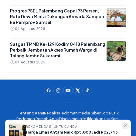
Progres PSEL Palembang Capai 93 Persen,
Ratu Dewa Minta Dukungan Armada Sampah
ke Pemprov Sumsel
04 Agustus 2026
Satgas TMMD Ke-129 Kodim 0418 Palembang
Perbaiki Jembatan Akses Rumah Warga di
Talang Jambe Sukarami
04 Agustus 2026
Tentang Kami
Redaksi
Pedoman Media Siber
Kode Etik
Pedoman Ramah Anak
Disclaimer
Info Iklan
Kontak Kami
✕
REKOMENDASI UNTUK ANDA
Harga Emas Antam Naik Rp5.000 Jadi Rp2,743
SumselOKe.com - Mengabarkan Sumsel dengan Jernih dan