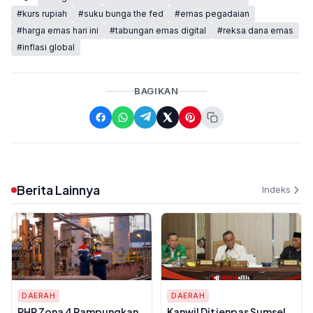
#kurs rupiah
#suku bunga the fed
#emas pegadaian
#harga emas hari ini
#tabungan emas digital
#reksa dana emas
#inflasi global
BAGIKAN
Berita Lainnya
Indeks
DAERAH
DAERAH
PHR Zona 4 Rampungkan
Kanwil Ditjenpas Sumsel