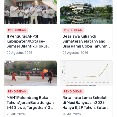
PENDIDIKAN
PENDIDIKAN
11 Pengurus APPSI
Beasiswa Kuliah di
Kabupaten/Kota se-
Sumatera Selatan yang
Sumsel Dilantik, Fokus
Bisa Kamu Coba Tahun Ini,
Kawal Distribusi Minyak
Lengkap dengan Jalur
02 Agustus 2026
02 Agustus 2026
Goreng Subsidi hingga
Pendaftaran
Revitalisasi Pasar
PENDIDIKAN
PENDIDIKAN
MAN 1 Palembang Buka
Rata-rata Lama Sekolah
Tahun Ajaran Baru dengan
di Musi Banyuasin 2025
346 Siswa, Targetkan 100
Hanya 8,29 Tahun, Setara
Persen Lulusan Tembus
Kelas VIII, di Bawah Rata-
29 Juli 2026
26 Juli 2026