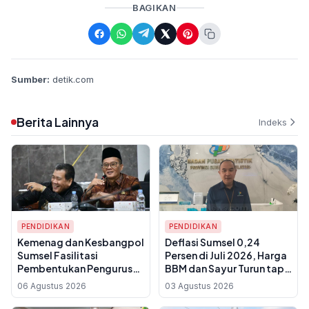
BAGIKAN
Sumber:
detik.com
Berita Lainnya
Indeks
PENDIDIKAN
PENDIDIKAN
Kemenag dan Kesbangpol
Deflasi Sumsel 0,24
Sumsel Fasilitasi
Persen di Juli 2026, Harga
Pembentukan Pengurus
BBM dan Sayur Turun tapi
FKUB Periode 2026-2031,
Beras dan Biaya Sekolah
06 Agustus 2026
03 Agustus 2026
Zero Conflict Jadi Target
Naik