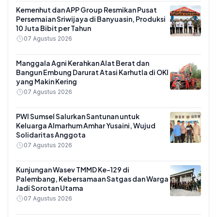
Kemenhut dan APP Group Resmikan Pusat
Persemaian Sriwijaya di Banyuasin, Produksi
10 Juta Bibit per Tahun
07 Agustus 2026
Manggala Agni Kerahkan Alat Berat dan
Bangun Embung Darurat Atasi Karhutla di OKI
yang Makin Kering
07 Agustus 2026
PWI Sumsel Salurkan Santunan untuk
Keluarga Almarhum Amhar Yusaini, Wujud
Solidaritas Anggota
07 Agustus 2026
Kunjungan Wasev TMMD Ke-129 di
Palembang, Kebersamaan Satgas dan Warga
Jadi Sorotan Utama
07 Agustus 2026