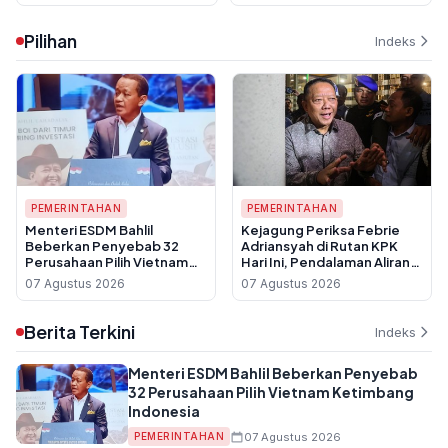
PTN Favorit
rata Sumsel
Pilihan
Indeks
PEMERINTAHAN
PEMERINTAHAN
Menteri ESDM Bahlil
Kejagung Periksa Febrie
Beberkan Penyebab 32
Adriansyah di Rutan KPK
Perusahaan Pilih Vietnam
Hari Ini, Pendalaman Aliran
Ketimbang Indonesia
Dana TPPU
07 Agustus 2026
07 Agustus 2026
Berita Terkini
Indeks
Menteri ESDM Bahlil Beberkan Penyebab
32 Perusahaan Pilih Vietnam Ketimbang
Indonesia
07 Agustus 2026
PEMERINTAHAN